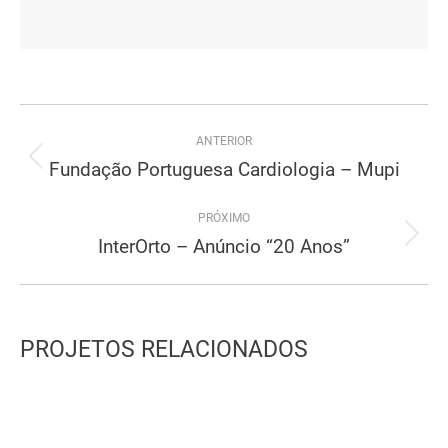
Project
ANTERIOR
navigation
Fundação Portuguesa Cardiologia – Mupi
Previous
project:
PRÓXIMO
InterOrto – Anúncio “20 Anos”
Next
project:
PROJETOS RELACIONADOS