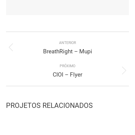
Project
ANTERIOR
navigation
BreathRight – Mupi
Previous
project:
PRÓXIMO
CIOI – Flyer
Next
project:
PROJETOS RELACIONADOS