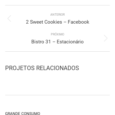
Project
ANTERIOR
navigation
2 Sweet Cookies – Facebook
Previous
project:
PRÓXIMO
Bistro 31 – Estacionário
Next
project:
PROJETOS RELACIONADOS
GRANDE CONSUMO