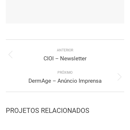
Project
ANTERIOR
navigation
CIOI – Newsletter
Previous
project:
PRÓXIMO
DermAge – Anúncio Imprensa
Next
project:
PROJETOS RELACIONADOS