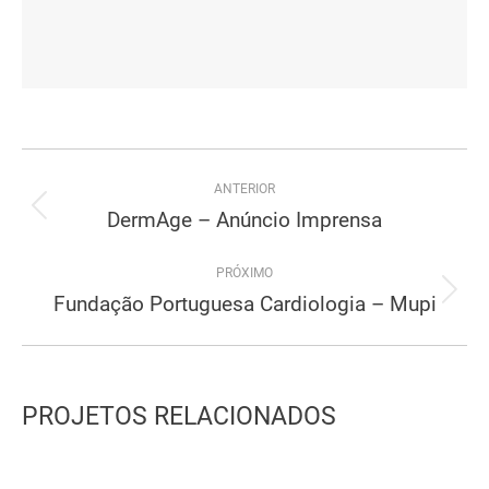
Project
ANTERIOR
navigation
DermAge – Anúncio Imprensa
Previous
project:
PRÓXIMO
Fundação Portuguesa Cardiologia – Mupi
Next
project:
PROJETOS RELACIONADOS